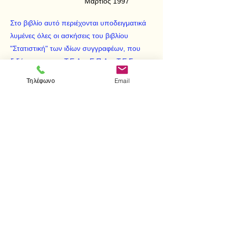
Μάρτιος 1997
Στο βιβλίο αυτό περιέχονται υποδειγματικά
λυμένες όλες οι ασκήσεις του βιβλίου
"Στατιστική" των ιδίων συγγραφέων, που
διδάσκονται στα Τ.Ε.Λ. - Ε.Π.Λ. - Τ.Ε.Σ.
Τηλέφωνο
Email
Χρήσιμο βοήθημα και για σπουδαστές Τ.Ε.Ι.
- Ι.Ε.Κ.
< Προηγούμενο
Επόμενο >
Επισκεφτείτε μας
Κατάστημα
Μεσολογγίου 1
106 81 Αθήνα