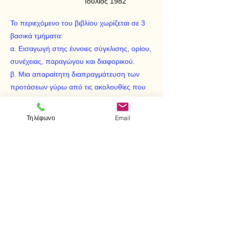
Ιούλιος 1982
Το περιεχόμενο του βιβλίου χωρίζεται σε 3
βασικά τμήματα:
α. Εισαγωγή στης έννοιες σύγκλισης, ορίου,
συνέχειας, παραγώγου και διαφορικού.
β. Μια απαραίτητη διαπραγμάτευση των
προτάσεων γύρω από τις ακολουθίες που
θα χρησιμοποιήσουμε κατόπιν στις
συναρτήσεις.
Τηλέφωνο
Email
γ. Ένα πλήθος από 23 θεωρήματα που
αντιστοιχούν κατά ένα μεγάλο ποσοστό
στην ύλη της 3ης τάξης του λυκείου.
< Προηγούμενο
Επόμενο >