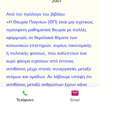
2007
Από τον πρόλογο του βιβλίου:
«Η Θεωρία Παιγνίων (ΘΠ) είναι μια σχετικώς
πρόσφατη μαθηματική θεωρία με πολλές
εφαρμογές σε θεμελιακά θέματα των
κοινωνικών επιστημών, κυρίως οικονομικής
ή πολιτικής φύσεως, που καλύπτουν ένα
ευρύ φάσμα σχέσεων από έντονες
αντιθέσεις μέχρι στενές συνεργασίες μεταξύ
ατόμων και ομάδων. Αν λάβουμε υπόψη ότι
αντιθέσεις μεταξύ ανθρώπων έχουν κάνει
την παρουσία τους από τότε που ο
Τηλέφωνο
Email
άνθρωπος εμφανίσθηκε στη ΓΗ
οδηγούμαστε στο συμπέρασμα ότι η εν
λόγω θεωρία άργησε πολύ να κάνει την
εμφάνιση της στην μακρά ιστορία της
μαθηματικής επιστήμης…»