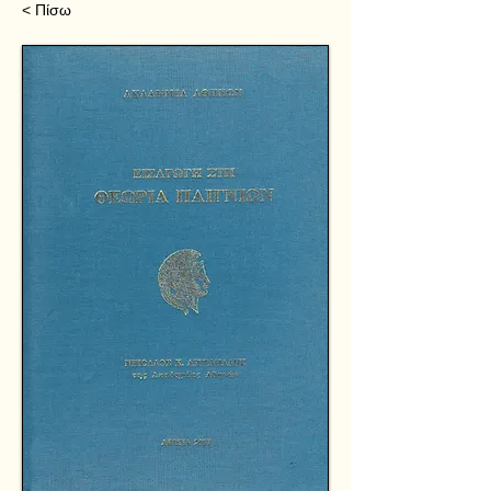
< Πίσω