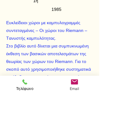
1η
1985
Eυκλείδειοι χώροι με καμπυλογραμμές
συντεταγμένες – Oι χώροι του Riemann –
Tανυστής καμπυλότητας.
Στο βιβλίο αυτό δίνεται μια συμπυκνωμένη
έκθεση των βασικών αποτελεσμάτων της
θεωρίας των χώρων του Riemann. Για το
σκοπό αυτό χρησιμοποιήθηκε συστηματικά
η μέθοδος των «κινούμενων συστημάτων
αναφοράς», που οφείλεται στον M. Elie
Τηλέφωνο
Email
Cartan. H ανάγνωση του βιβλίου
προυποθέτει βασικές γνώσεις αλγεβρικού
τανυστικού λογισμού και διαφορισίμων
πολλαπλοτήτων.
< Προηγούμενο
Επόμενο >