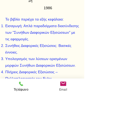
1η
1986
Το βιβλίο περιέχει τα εξής κεφάλαια:
Εισαγωγή: Απλά παραδείγματα διασύνδεσης
των "Συνήθων Διαφορικών Εξισώσεων" με
τις εφαρμογές.
Συνήθεις Διαφορικές Εξισώσεις: Βασικές
έννοιες.
Υπολογισμός των λύσεων ορισμένων
μορφών Συνήθων Διαφορικών Εξισώσεων.
Πλήρεις Διαφορικές Εξισώσεις –
Πολλαπλασιαστές του Euler.
Γραμμικοποίηση Διαφορικών Εξισώσεων.
Τηλέφωνο
Email
Γραμμικές Διαφορικές Εξισώσεις.
Το θεώρημα Picard-Lindelöf.
Ασκήσεις για επαλήθευση και χρήσιμες
παρατηρήσεις.