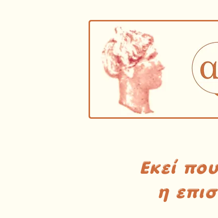
Εκεί πο
η επι