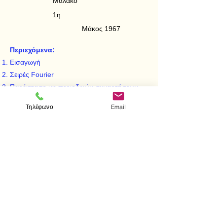
Μαλακό
1η
Μάκος 1967
Περιεχόμενα:
Εισαγωγή
Σειρές Fourier
Παράσταση μη περιοδικών συναρτήσεων,
ολοκλήρωμα Fourier
Τηλέφωνο
Email
Μετασχηματισμοί Fourier
Πολλαπλές σειρές και ολοκληρώματα
Fourier
< Προηγούμενο
Επόμενο >