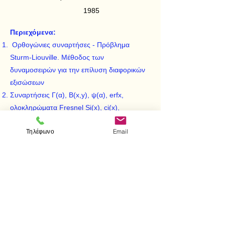
1985
Περιεχόμενα:
Ορθογώνιες συναρτήσες - Πρόβλημα
Sturm-Liouville. Μέθοδος των
δυναμοσειρών για την επίλυση διαφορικών
εξισώσεων
Συναρτήσεις Γ(α), Β(x,y), ψ(α), erfx,
ολοκληρώματα Fresnel Si(x), ci(x),
ασυμπτωτικές σειρές
Τηλέφωνο
Email
Συναρτήσεις Bessel
Ορθογώνια πολυώνυμα
Προσαρτημένες συναρτήσεις Legendre.
Υπεργεωμετρικές συναρτήσεις
< Προηγούμενο
Επόμενο >