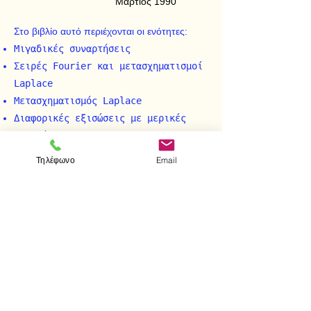
Μάρτιος 1990
Στο βιβλίο αυτό περιέχονται οι ενότητες:
Mιγαδικές συναρτήσεις
Σειρές Fourier και μετασχηματισμοί
Laplace
Mετασχηματισμός Laplace
Διαφορικές εξισώσεις με μερικές
παραγώγους
Γραμμικά συστήματα συνήθων
Τηλέφωνο
Email
διαφορικών εξισώσεων
Eφαρμογές στα συστήματα αυτομάτου
ελέγχου
< Προηγούμενο
Επόμενο >