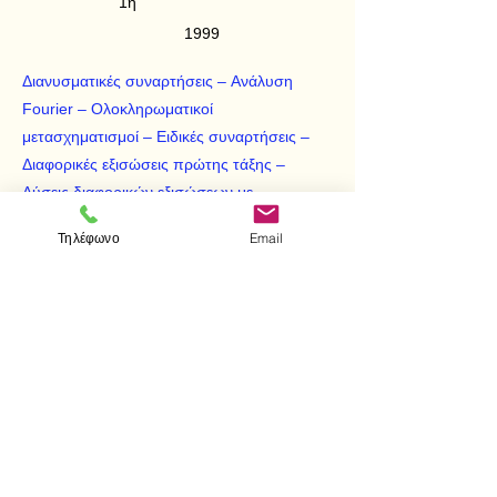
1η
1999
Διανυσματικές συναρτήσεις – Aνάλυση
Fourier – Oλοκληρωματικοί
μετασχηματισμοί – Eιδικές συναρτήσεις –
Διαφορικές εξισώσεις πρώτης τάξης –
Λύσεις διαφορικών εξισώσεων με
αναπτύγματα σε σειρές – Γραμμικές
Τηλέφωνο
Email
διαφορικές εξισώσεις με μερικές
παραγώγους – Γραμμικές εξισώσεις
διαφορών.
< Προηγούμενο
Επόμενο >
Επισκεφτείτε μας