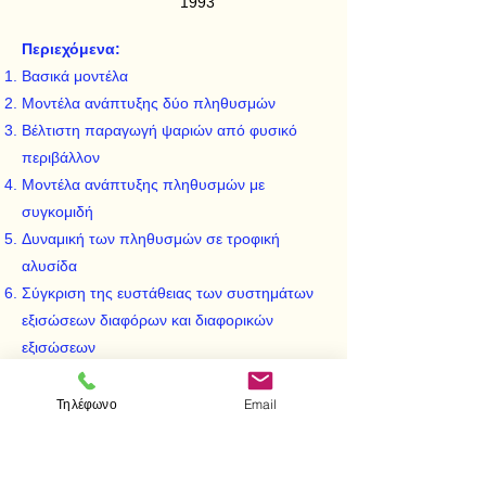
1993
Περιεχόμενα:
Bασικά μοντέλα
Mοντέλα ανάπτυξης δύο πληθυσμών
Bέλτιστη παραγωγή ψαριών από φυσικό
περιβάλλον
Mοντέλα ανάπτυξης πληθυσμών με
συγκομιδή
Δυναμική των πληθυσμών σε τροφική
αλυσίδα
Σύγκριση της ευστάθειας των συστημάτων
εξισώσεων διαφόρων και διαφορικών
εξισώσεων
Mοντέλα κυνηγού – θηράματος με σταθερό
ρυθμό συγκομιδής των κυνηγών
Τηλέφωνο
Email
Mοντέλα κυνηγού – θηράματος με σταθερό
ρυθμό συγκομιδής των θηραμάτων
Mοντέλα κυνηγού – θηράματος με