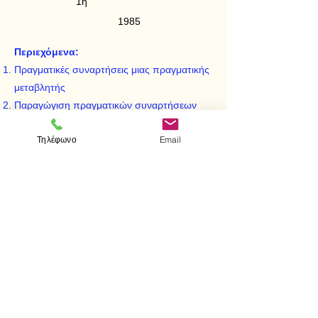
1η
1985
Περιεχόμενα:
Πραγματικές συναρτήσεις μιας πραγματικής
μεταβλητής
Παραγώγιση πραγματικών συναρτήσεων
μιας πραγματικής μεταβλητής
Τηλέφωνο
Email
Μελέτη των παραγωγίσιμων συναρτήσεων
Μελέτση συναρτήσεων με τη βοήθεια των
παραγώγων - Σχεδίαση καμπύλης
< Προηγούμενο
Επόμενο >
Επισκεφτείτε μας