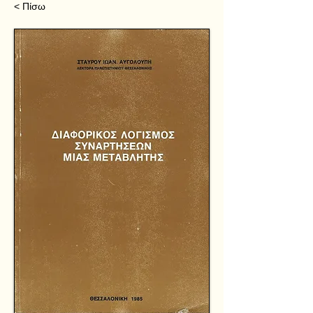
< Πίσω