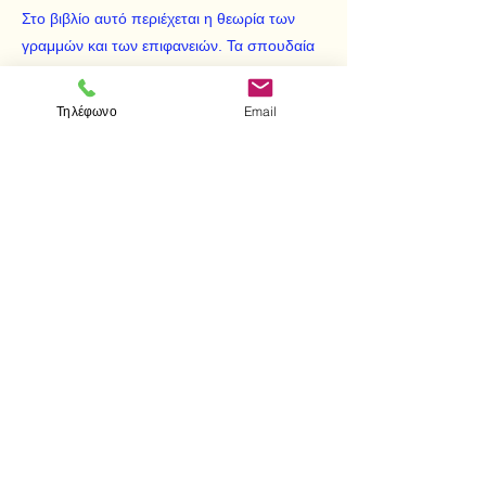
Στο βιβλίο αυτό περιέχεται η θεωρία των
γραμμών και των επιφανειών. Τα σπουδαία
αυτά θέματα γίνονται εύκολα κατανοητά από
τον αναγνώστη χάρις στον απλό και
Τηλέφωνο
Email
μεθοδικό τρόπο παρουσίασης.
< Προηγούμενο
Επόμενο >
Επισκεφτείτε μας
Κατάστημα
Μεσολογγίου 1
106 81 Αθήνα
τηλ.
2103302622
-
2103301269
Επικοινωνία