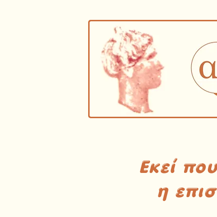
Εκεί πο
η επι