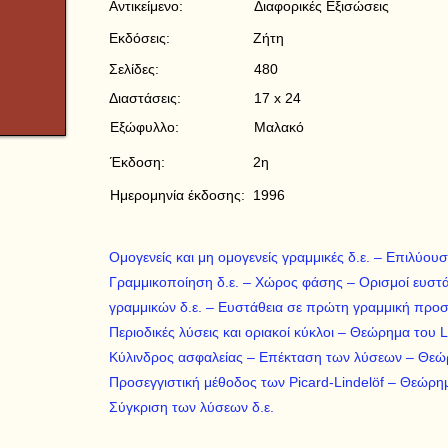
Αντικείμενο:
Διαφορικές Εξισώσεις
Εκδόσεις:
Ζήτη
Σελίδες:
480
Διαστάσεις:
17 x 24
Εξώφυλλο:
Μαλακό
Έκδοση:
2η
Ημερομηνία έκδοσης:
1996
Oμογενείς και μη ομογενείς γραμμικές δ.ε. – Eπιλύουσ
Γραμμικοποίηση δ.ε. – Xώρος φάσης – Oρισμοί ευστ
γραμμικών δ.ε. – Eυστάθεια σε πρώτη γραμμική προσ
Περιοδικές λύσεις και οριακοί κύκλοι – Θεώρημα του
Kύλινδρος ασφαλείας – Eπέκταση των λύσεων – Θεώ
Προσεγγιστική μέθοδος των Picard-Lindelöf – Θεώρ
Σύγκριση των λύσεων δ.ε.