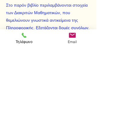
Στο παρόν βιβλίο περιλαμβάνονται στοιχεία
των Διακριτών Μαθηματικών, που
θεμελιώνουν γνωστικά αντικείμενα της
Πληροφορικής. Εξετάζονται δομές συνόλων,
γραφήματα, συνδυαστική, συναρτήσεις,
Τηλέφωνο
Email
τυπικές γλώσσες, άλγεβρα Boole, τυπική
λογική και κλασικά προβλήματα.
< Προηγούμενο
Επόμενο >
Επισκεφτείτε μας
Κατάστημα
Μεσολογγίου 1
106 81 Αθήνα
τηλ.
2103302622
-
2103301269