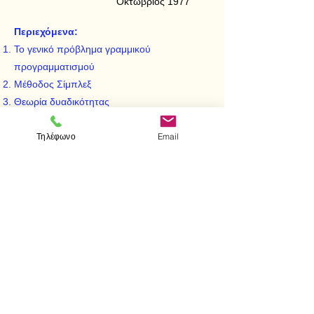
Οκτώβριος 1977
Περιεχόμενα:
Το γενικό πρόβλημα γραμμικού
προγραμματισμού
Μέθοδος Σίμπλεξ
Θεωρία δυαδικότητας
Ανάλυση ευαισθησίας
Τηλέφωνο
Email
Το πρόβλημα μεταφοράς
Το πρόβλημα αντιστοίχησης
Αρχή της αποσυνθέσεως
< Προηγούμενο
Επόμενο >
Επισκεφτείτε μας