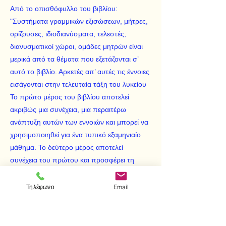
Από το οπισθόφυλλο του βιβλίου:
"Συστήματα γραμμικών εξισώσεων, μήτρες,
ορίζουσες, ιδιοδιανύσματα, τελεστές,
διανυσματικοί χώροι, ομάδες μητρών είναι
μερικά από τα θέματα που εξετάζονται σ’
αυτό το βιβλίο. Αρκετές απ’ αυτές τις έννοιες
εισάγονται στην τελευταία τάξη του λυκείου
Το πρώτο μέρος του βιβλίου αποτελεί
ακριβώς μια συνέχεια, μια περαιτέρω
ανάπτυξη αυτών των εννοιών και μπορεί να
χρησιμοποιηθεί για ένα τυπικό εξαμηνιαίο
μάθημα. Το δεύτερο μέρος αποτελεί
συνέχεια του πρώτου και προσφέρει τη
δυνατότητα στον αναγνώστη να εξοικειωθεί
και να αποκτήσει άμεση εμπειρία του
Τηλέφωνο
Email
τρόπου ανάλυσης μιας μαθηματικής δομής.
Το κείμενο, χωρίς να κάνει παραχωρήσεις
ως προς την αυτοδυναμία του, αποσκοπεί