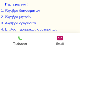
Περιεχόμενα:
Άλγεβρα διανυσμάτων
Άλγεβρα μητρών
Άλγεβρα οριζουσών
Επίλυση γραμμικών συστημάτων
Χαρακτηριστικές ρίζες - Δύναμη - Ιχνος
μήτρας- Τετραγωνικές μορφές
Τηλέφωνο
Email
Διαφορικός λογισμός διανυσμάτων - μητρών
Λυμένες ασκήσεις
< Προηγούμενο
Επόμενο >
Επισκεφτείτε μας
Κατάστημα
Μεσολογγίου 1