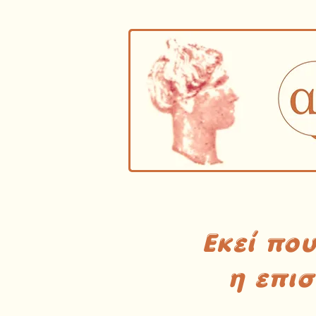
Εκεί πο
η επι