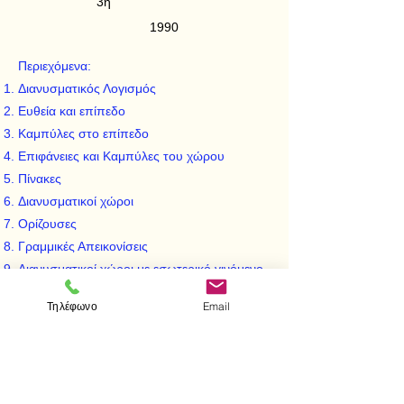
3η
1990
Περιεχόμενα:
Διανυσματικός Λογισμός
Ευθεία και επίπεδο
Καμπύλες στο επίπεδο
Επιφάνειες και Καμπύλες του χώρου
Πίνακες
Διανυσματικοί χώροι
Ορίζουσες
Γραμμικές Απεικονίσεις
Διανυσματικοί χώροι με εσωτερικό γινόμενο
Γραμμικά συστήματα
Τηλέφωνο
Email
Χαρακτηριστικά ποσά
Τετραγωνικές μορφές
Εφαρμογές
Εφαρμογές στη Γεωμετρία