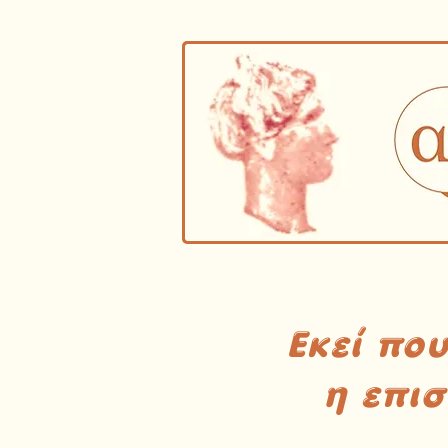
Εκεί πο
η επι