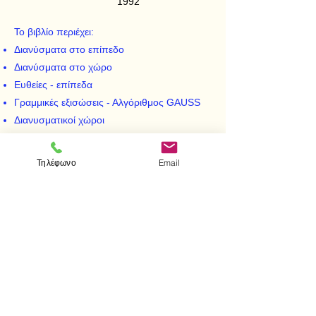
1992
Το βιβλίο περιέχει:
Διανύσματα στο επίπεδο
Διανύσματα στο χώρο
Ευθείες - επίπεδα
Γραμμικές εξισώσεις - Αλγόριθμος GAUSS
Διανυσματικοί χώροι
Πίνακες
Ορίζουσες - Αντίστροφος
Τηλέφωνο
Email
Αλλαγή βάσης - Ορθογώνιοι πίνακες
Τετραγωνικές μορφές - Συμμετρικοί πίνακες
Γραμμικές απεικονήσεις
< Προηγούμενο
Επόμενο >