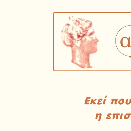
Εκεί πο
η επι