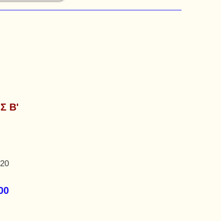
Σ Β'
,20
00