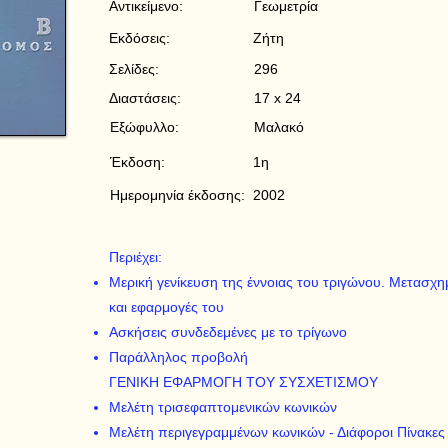
Αντικείμενο:
Γεωμετρία
Εκδόσεις:
Ζήτη
Σελίδες:
296
Διαστάσεις:
17 x 24
Εξώφυλλο:
Μαλακό
Έκδοση:
1η
Ημερομηνία έκδοσης:
2002
Περιέχει:
Mερική γενίκευση της έννοιας του τριγώνου. Mετασχ
και εφαρμογές του
Aσκήσεις συνδεδεμένες με το τρίγωνο
Παράλληλος προβολή
ΓENIKH EΦAPMOΓH TOY ΣYΣXETIΣMOY
Mελέτη τρισεφαπτομενικών κωνικών
Mελέτη περιγεγραμμένων κωνικών - Διάφοροι Πίνακες