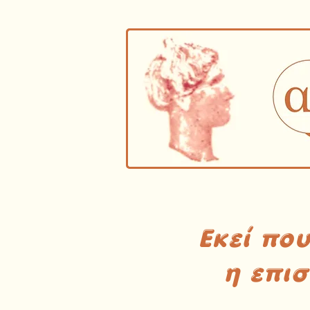
Εκεί πο
η επι