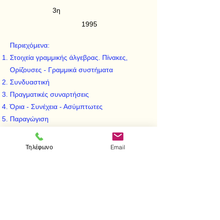
3η
1995
Περιεχόμενα:
Στοιχεία γραμμικής άλγεβρας. Πίνακες,
Ορίζουσες - Γραμμικά συστήματα
Συνδυαστική
Πραγματικές συναρτήσεις
Όρια - Συνέχεια - Ασύμπτωτες
Παραγώγιση
Πραγματικές συναρτήσεις πολλών
μεταβλητών. Όρια - Συνέχεια - Μερική
Τηλέφωνο
Email
παράγωγος
Το ολοκλήρωμα
Πολλαπλή Ολοκλήρωση
Διαφορικές εξισώσεις