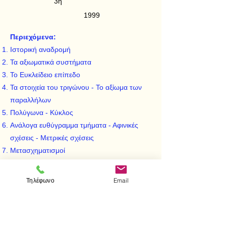
3η
1999
Περιεχόμενα:
Ιστορική αναδρομή
Τα αξιωματικά συστήματα
Το Ευκλείδειο επίπεδο
Τα στοιχεία του τριγώνου - Το αξίωμα των
παραλλήλων
Πολύγωνα - Κύκλος
Ανάλογα ευθύγραμμα τμήματα - Αφινικές
σχέσεις - Μετρικές σχέσεις
Μετασχηματισμοί
Οι γεωμετρικές κατασκευές
Εμβαδά - Μέτρηση κύκλου
Τηλέφωνο
Email
Ο Ευκλείδειος γεωμετρικός χώρος
Γεωμετρία και νοητική ανάπτυξη
Διδακτικοί στόχοι και αρχές της μαθηματικής