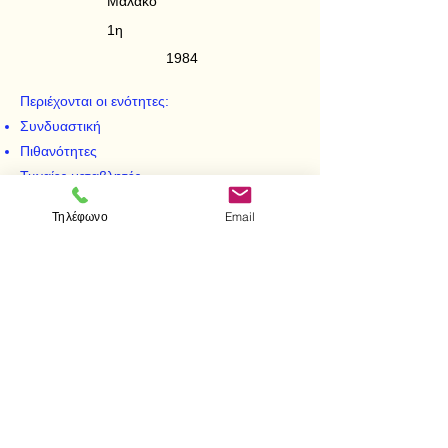
Μαλακό
1η
1984
Περιέχονται οι ενότητες:
Συνδυαστική
Πιθανότητες
Τυχαίες μεταβλητές
Κατανομές
Τηλέφωνο
Email
Πολυμεταβλητές
Ροπογεννήτριες
Οριακά θεωρήματα
< Προηγούμενο
Επόμενο >