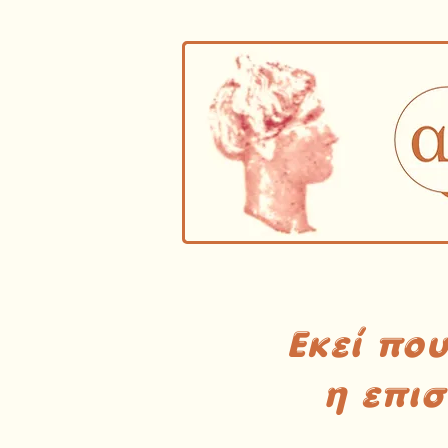
Εκεί πο
η επι