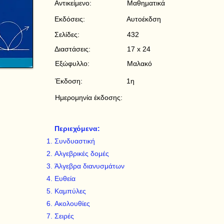
Αντικείμενο:
Μαθηματικά
Εκδόσεις:
Αυτοέκδση
Σελίδες:
432
Διαστάσεις:
17 x 24
Εξώφυλλο:
Μαλακό
Έκδοση:
1η
Ημερομηνία έκδοσης:
Περιεχόμενα:
Συνδυαστική
Αλγεβρικές δομές
Άλγεβρα διανυσμάτων
Ευθεία
Καμπύλες
Ακολουθίες
Σειρές