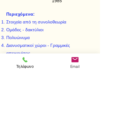
1985
Περιεχόμενα:
Στοιχεία από τη συνολοθεωρία
Ομάδες - δακτύλιοι
Πολυώνυμα
Διανυσματικοί χώροι - Γραμμικές
απεικονίσεις
Γραμμική εξάρτηση - Βάσεις
Τηλέφωνο
Email
Γραμμικές απεικονίσεις στην πεπερασμένη
διάσταση
Άλγεβρα πινάκων
< Προηγούμενο
Επόμενο >
Επισκεφτείτε μας