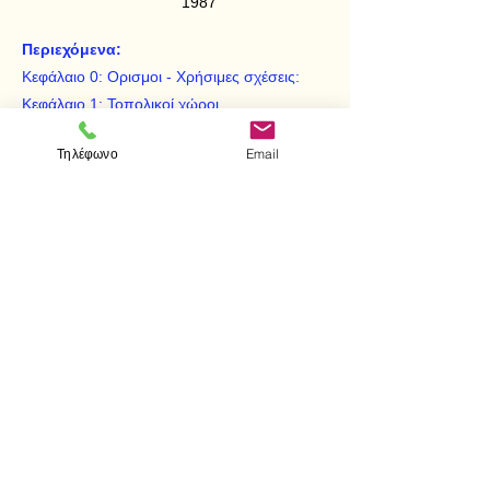
1987
Περιεχόμενα:
Κεφάλαιο 0: Ορισμοι - Χρήσιμες σχέσεις:
Κεφάλαιο 1: Τοπολικοί χώροι
Κεφάλαιο 2: Συμπαγότητα
Τηλέφωνο
Email
Κεφάλαιο 3: Διαχωρισιμότητα
Κεφάλαιο 4: Συνεκτικότητα
< Προηγούμενο
Επόμενο >
Επισκεφτείτε μας
Κατάστημα
Μεσολογγίου 1
106 81 Αθήνα
τηλ.
2103302622
-
2103301269