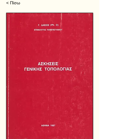
< Πίσω