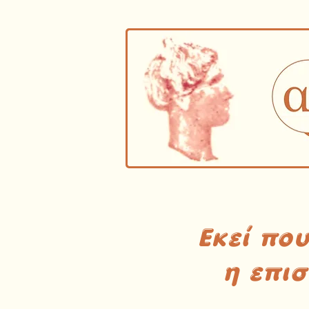
Εκεί πο
η επι