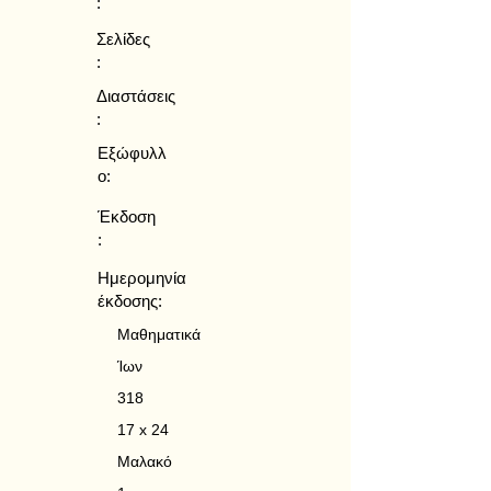
:
Σελίδες
:
Διαστάσεις
:
Εξώφυλλ
ο:
Έκδοση
:
Ημερομηνία
έκδοσης:
Μαθηματικά
Ίων
318
17 x 24
Μαλακό