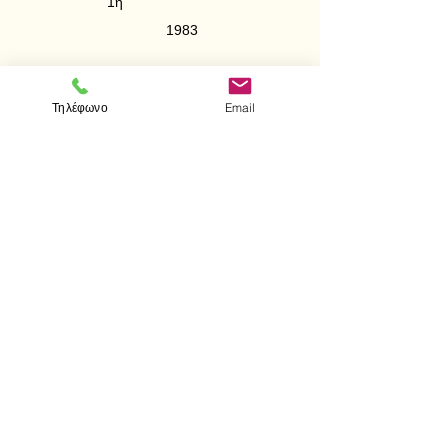
1η
1983
Περιεχόμενα:
Διανυσματικός Λογισμός
Τηλέφωνο
Email
Αναλυτική Γεωμετρία
< Προηγούμενο
Επόμενο >
Επισκεφτείτε μας
Κατάστημα
Μεσολογγίου 1
106 81 Αθήνα
τηλ.
2103302622
-
2103301269
Επικοινωνία