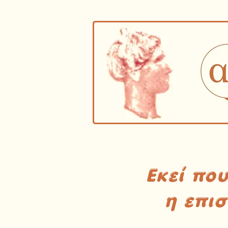
Εκεί πο
η επι