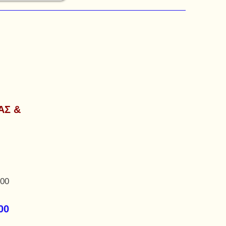
ΑΣ &
,00
00