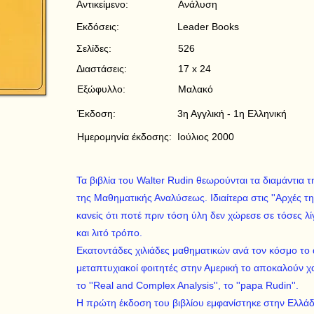
Αντικείμενο:
Ανάλυση
Εκδόσεις:
Leader Books
Σελίδες:
526
Διαστάσεις:
17 x 24
Εξώφυλλο:
Μαλακό
Έκδοση:
3η Αγγλική - 1η Ελληνική
Ημερομηνία έκδοσης:
Ιούλιος 2000
Τα βιβλία του Walter Rudin θεωρούνται τα διαμάντια
της Μαθηματικής Αναλύσεως. Ιδιαίτερα στις ''Αρχές τ
κανείς ότι ποτέ πριν τόση ύλη δεν χώρεσε σε τόσες λί
και λιτό τρόπο.
Εκατοντάδες χιλιάδες μαθηματικών ανά τον κόσμο το
μεταπτυχιακοί φοιτητές στην Αμερική το αποκαλούν χαϊ
το ''Real and Complex Analysis'', το ''papa Rudin''.
Η πρώτη έκδοση του βιβλίου εμφανίστηκε στην Ελλάδα