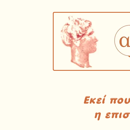
Εκεί πο
η επι