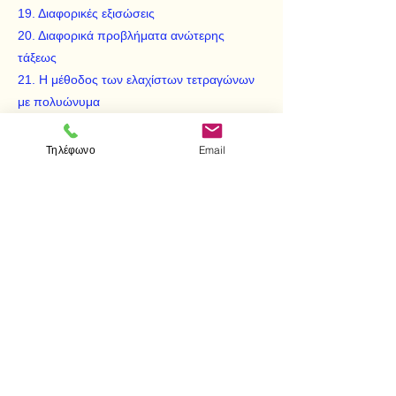
19. Διαφορικές εξισώσεις
20. Διαφορικά προβλήματα ανώτερης
τάξεως
21. Η μέθοδος των ελαχίστων τετραγώνων
με πολυώνυμα
22. Πολυωνυμική προσέγγιση ελάχιστου-
μέγιστου
Τηλέφωνο
Email
23. Προσέγγιση με ρητές συναρτήσεις
24. Τριγωνομετρική προσέγγιση
25. Μη γραμμική άλγεβρα
26. Γραμμικά συστήματα
27. Γραμμικός προγραμματισμός
28. Υπερκαθωρισμένα συστήματα
29. Προβλήματα οριακών τιμών
30. Μέθοδοι Monte Carlo
Απαντήσεις στα άλυτα προβλήματα