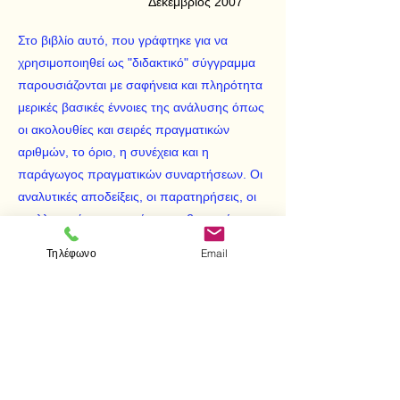
Δεκέμβριος 2007
Στο βιβλίο αυτό, που γράφτηκε για να
χρησιμοποιηθεί ως "διδακτικό" σύγγραμμα
παρουσιάζονται με σαφήνεια και πληρότητα
μερικές βασικές έννοιες της ανάλυσης όπως
οι ακολουθίες και σειρές πραγματικών
αριθμών, το όριο, η συνέχεια και η
παράγωγος πραγματικών συναρτήσεων. Οι
αναλυτικές αποδείξεις, οι παρατηρήσεις, οι
εναλλακτικές προσεγγίσεις σε βασικούς
τρόπους σκέψης, τα πολλά παραδείγματα,
Τηλέφωνο
Email
οι εφαρμογές και οι ασκήσεις που υπάρχουν
στο βιβλίο, βοηθούν στην κατανόηση και
εμπέδωση των βασικών εννοιών του
Απειροστικού Λογισμού.
< Προηγούμενο
Επόμενο >