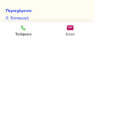
Περιεχόμενα:
0. Εισαγωγή
Μονειδή
Ομάδες
Τηλέφωνο
Email
Δακτύλιοι - Σώματα
< Προηγούμενο
Επόμενο >
Επισκεφτείτε μας
Κατάστημα
Μεσολογγίου 1
106 81 Αθήνα
τηλ.
2103302622
-
2103301269