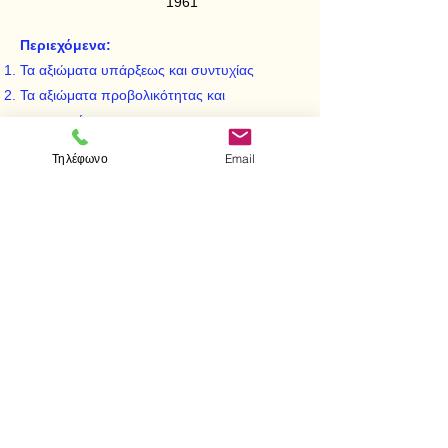
1961
Περιεχόμενα:
Τα αξιώματα υπάρξεως και συντυχίας
Τα αξιώματα προβολικότητας και
τετρακορύφων
Τα αξιώματα διαχωρισμού (διατάξεως)
Τηλέφωνο
Email
Ενελίξεις και κωνικές
Ομάδες προβολικών μετασχηματισμών
< Προηγούμενο
Επόμενο >
Επισκεφτείτε μας
Κατάστημα
Μεσολογγίου 1
106 81 Αθήνα