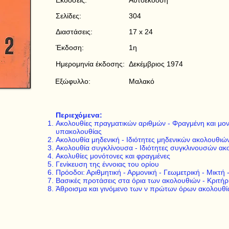
Εκδόσεις:
Αυτοέκδοση
Σελίδες:
304
Διαστάσεις:
17 x 24
Έκδοση:
1η
Ημερομηνία έκδοσης:
Δεκέμβριος 1974
Εξώφυλλο:
Μαλακό
Περιεχόμενα:
Ακολουθίες πραγματικών αριθμών - Φραγμένη και μον
υπακολουθίας
Ακολουθία μηδενική - Ιδιότητες μηδενικών ακολουθιώ
Ακολουθία συγκλίνουσα - Ιδιότητες συγκλινουσών ακ
Ακολυθίες μονότονες και φραγμένες
Γενίκευση της έννοιας του ορίου
Πρόοδοι: Αριθμητική - Αρμονική - Γεωμετρική - Μικτή
Βασικές προτάσεις στα όρια των ακολουθιών - Κριτήρ
Άθροισμα και γινόμενο των ν πρώτων όρων ακολουθίας