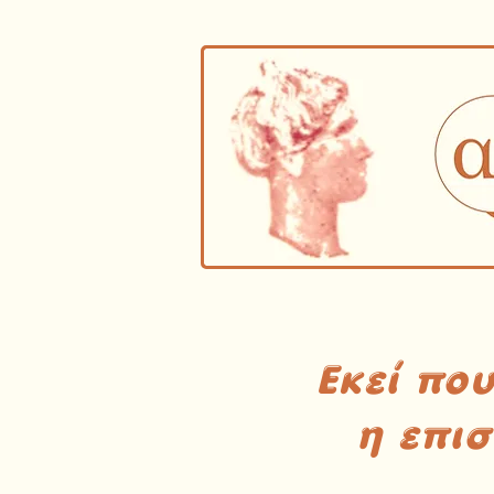
Εκεί πο
η επι