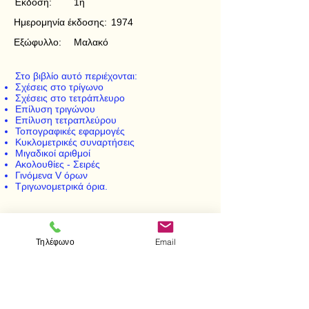
Έκδοση:
1η
Ημερομηνία έκδοσης:
1974
Εξώφυλλο:
Μαλακό
Στο βιβλίο αυτό περιέχονται:
Σχέσεις στο τρίγωνο
Σχέσεις στο τετράπλευρο
Επίλυση τριγώνου
Επίλυση τετραπλεύρου
Τοπογραφικές εφαρμογές
Κυκλομετρικές συναρτήσεις
Μιγαδικοί αριθμοί
Ακολουθίες - Σειρές
Γινόμενα V όρων
Τριγωνομετρικά όρια.
Τηλέφωνο
Email
< Προηγούμενο
Επόμενο >