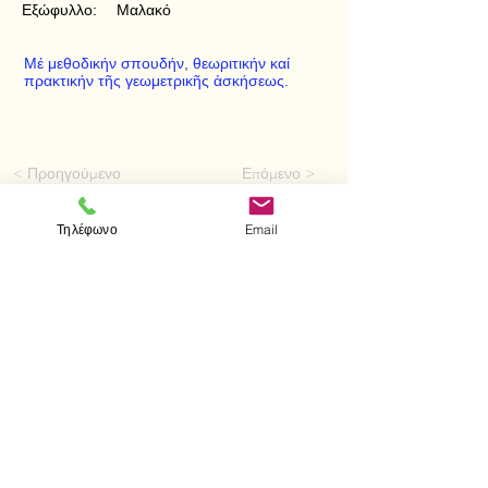
Εξώφυλλο:
Μαλακό
Μέ μεθοδικήν σπουδήν, θεωριτικήν καί
πρακτικήν τῆς γεωμετρικῆς ἀσκήσεως.
< Προηγούμενο
Επόμενο >
Τηλέφωνο
Email
Επισκεφτείτε μας
Κατάστημα
Μεσολογγίου 1
106 81 Αθήνα
τηλ.
2103302622
-
2103301269
Επικοινωνία