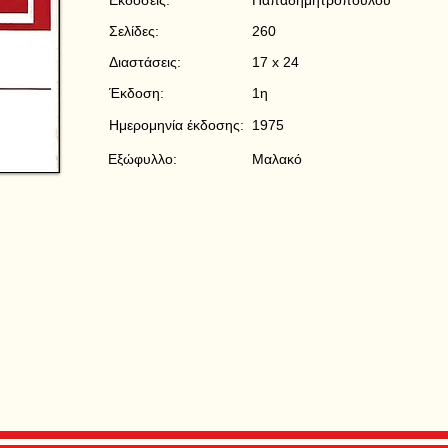
Εκδόσεις:
Παπαδημητρόπουλου
Σελίδες:
260
Διαστάσεις:
17 x 24
Έκδοση:
1η
Ημερομηνία έκδοσης:
1975
Εξώφυλλο:
Μαλακό