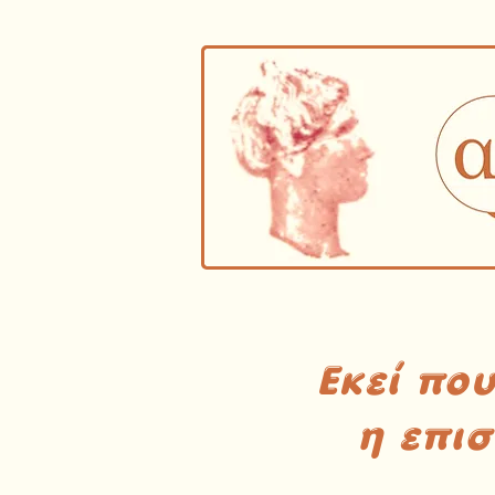
Εκεί πο
η επι