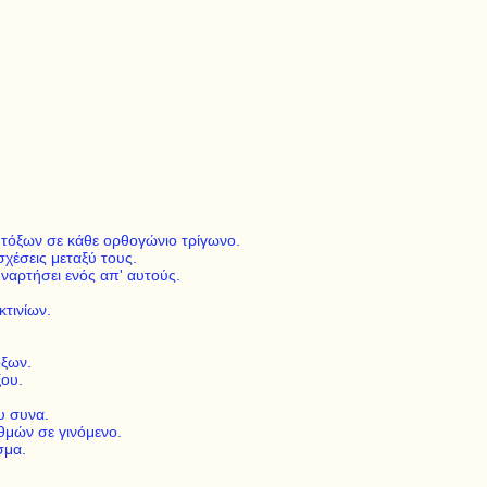
 τόξων σε κάθε ορθογώνιο τρίγωνο.
χέσεις μεταξύ τους.
αρτήσει ενός απ' αυτούς.
κτινίων.
όξων.
ξου.
υ συνα.
θμών σε γινόμενο.
σμα.