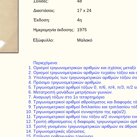
Σελίδες:
48
Διαστάσεις:
17 x 24
Έκδοση:
4η
Ημερομηνία έκδοσης:
1975
Εξώφυλλο:
Μαλακό
Περιεχόμενα:
Ορισμοί τριγωνομετρικών αριθμών και σχέσεις μεταξύ
Ορισμοί τριγωνομετρικών αριθμών τυχαίου τόξου και σ
Υπολογισμός των τριγωνομετρικών αριθμών τόξου συν
Πρόσιμο τριγωνομετρικών αριθμών.
Τριγωνομετρικοί αριθμοί τόξων 0, π/6, π/4, π/3, π/2 α
Μετατροπή μονάδων μετρήσεων γωνιών.
Αναγωγή τόξων στο 1ο τεταρτημόριο
Τριγωνομετρικοί αριθμοί αθροίσματος και διαφοράς τ
Τριγωνομετρικοί αριθμοί διπλασίου και τριπλασίου τό
Τριγωνομετρικοί αριθμοί συναρτήσει της εφ(α/2).
Τριγωνομετρικοί αριθμοί του τόξου α/2 συναρτήσει το
Τροπή αθροίσματος ή διαφοράς τριγωνομετρικών αρι
Τροπή γινομένου τριγωνομετρικών αριθμών σε άθροι
Τριγωνομετρικές εξισώσεις.
Επίλυση ορθογωνίου τριγώνου.