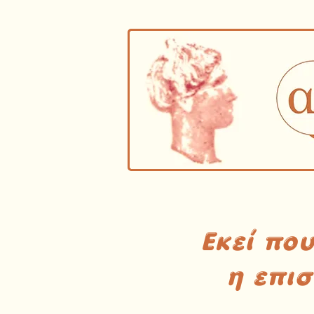
Εκεί πο
η επι