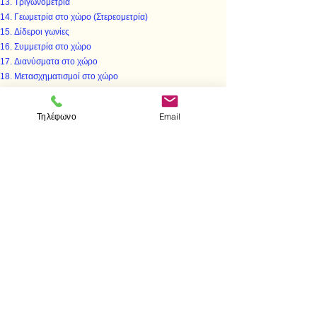
Τριγωνομετρία
Γεωμετρία στο χώρο (Στερεομετρία)
Δίδεροι γωνίες
Συμμετρία στο χώρο
Διανύσματα στο χώρο
Μετασχηματισμοί στο χώρο
Γεωμετρικά στερεά
Όγκοι Στερεών
Τηλέφωνο
Email
Στοιχεία της θεωρίας πιθανοτήτων
Στοιχεία περιγραφικής Στατιστικής
Γραφικές παραστάσες (διαγράμματα).
< Προηγούμενο
Επόμενο >
Επισκεφτείτε μας
Κατάστημα
Μεσολογγίου 1