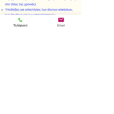
στο τέλος της χρονιάς).
Υποδείξεις και απαντήσεις των άλυτων ασκήσεων,
των θεμάτων και των επαναληπτικών
διαγωνισμάτων.
Τηλέφωνο
Email
Υπόδειξεις και απαντήσεις των ασκήσεων του
σχολικού βιβλίου.
< Προηγούμενο
Επόμενο >
Επισκεφτείτε μας
Κατάστημα
Μεσολογγίου 1
106 81 Αθήνα
τηλ.
2103302622
-
2103301269
Επικοινωνία