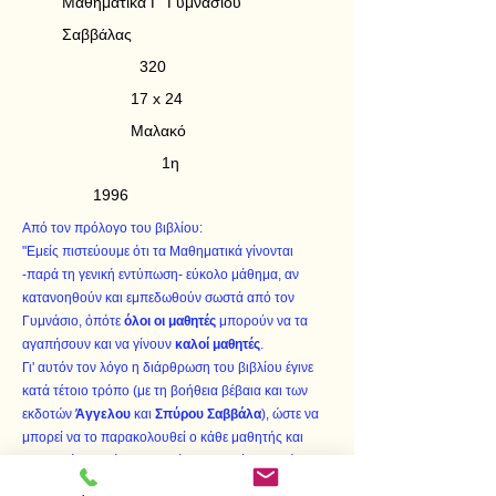
Μαθηματικά Γ' Γυμνασίου
Σαββάλας
320
17 x 24
Μαλακό
1η
1996
Από τον πρόλογο του βιβλίου:
"Εμείς πιστεύουμε ότι τα Μαθηματικά γίνονται
-παρά τη γενική εντύπωση- εύκολο μάθημα, αν
κατανοηθούν και εμπεδωθούν σωστά από τον
Γυμνάσιο, όπότε
όλοι οι μαθητές
μπορούν να τα
αγαπήσουν και να γίνουν
καλοί μαθητές
.
Γι' αυτόν τον λόγο η διάρθρωση του βιβλίου έγινε
κατά τέτοιο τρόπο (με τη βοήθεια βέβαια και των
εκδοτών
Άγγελου
και
Σπύρου Σαββάλα
), ώστε να
μπορεί να το παρακολουθεί ο κάθε μαθητής και
σταδιακά να φτάσει στο επίπεδο να λύνει ασκήσεις
προχωρημένου επιπέδου.