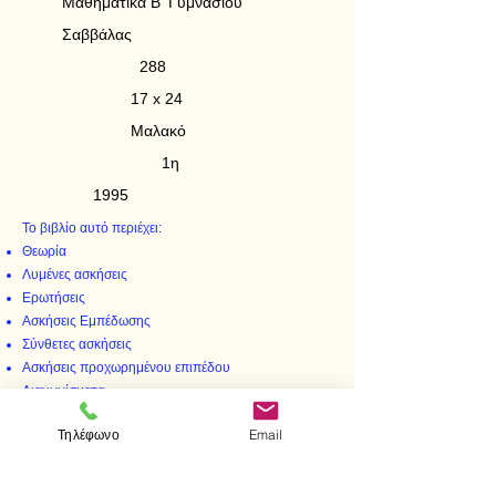
Μαθηματικά Β' Γυμνασίου
Σαββάλας
288
17 x 24
Μαλακό
1η
1995
Το βιβλίο αυτό περιέχει:
Θεωρία
Λυμένες ασκήσεις
Ερωτήσεις
Ασκήσεις Εμπέδωσης
Σύνθετες ασκήσεις
Ασκήσεις προχωρημένου επιπέδου
Διαγωνίσματα.
Τηλέφωνο
Email
< Προηγούμενο
Επόμενο >