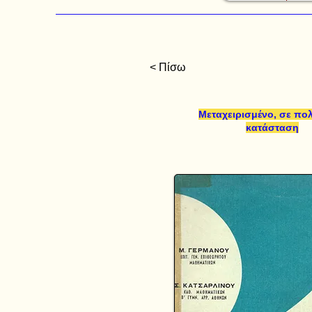
< Πίσω
Μεταχειρισμένο, σε πο
κατάσταση