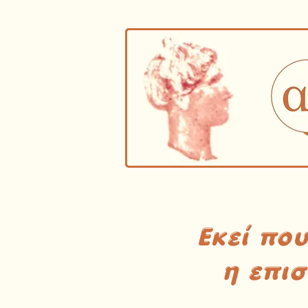
Εκεί πο
η επι