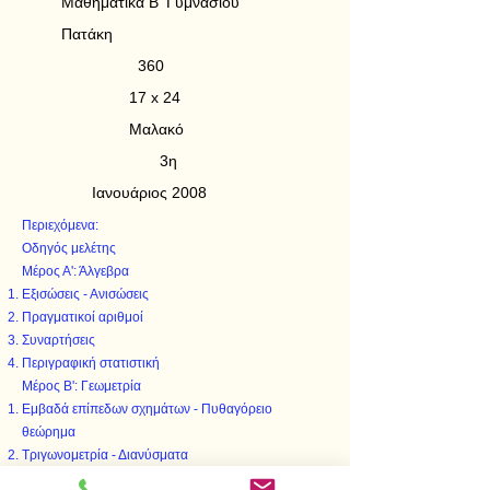
Μαθηματικά Β' Γυμνασίου
Πατάκη
360
17 x 24
Μαλακό
3η
Ιανουάριος 2008
Περιεχόμενα:
Οδηγός μελέτης
Μέρος Α': Άλγεβρα
Εξισώσεις - Ανισώσεις
Πραγματικοί αριθμοί
Συναρτήσεις
Περιγραφική στατιστική
Μέρος Β': Γεωμετρία
Εμβαδά επίπεδων σχημάτων - Πυθαγόρειο
θεώρημα
Τριγωνομετρία - Διανύσματα
Μέτρηση κύκλου