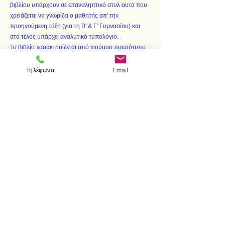
βιβλίου υπάρχουν σε επαναληπτικό στυλ αυτά που
χρειάζεται να γνωρίζει ο μαθητής απ' την
προηγούμενη τάξη (για τη Β' & Γ' Γυμνασίου) και
στο τέλος υπάρχει αναλυτικό τυπολόγιο.
Το βιβλίο χαρακτηρίζεται από χιούμορ πρωτότυπο
που δεν απομακρύνει από το θέμα, το οποίο
διαπραγματεύεται. Αυτό το κάναμε γιατί πιστεύουμε
Τηλέφωνο
Email
ότι τα Μαθηματικά – αλλά και όλα τα μαθήματα
πρέπει να μοιάζουν με παιχνίδι."
< Προηγούμενο
Επόμενο >
Επισκεφτείτε μας
Κατάστημα
Μεσολογγίου 1
106 81 Αθήνα
τηλ.
2103302622
-
2103301269